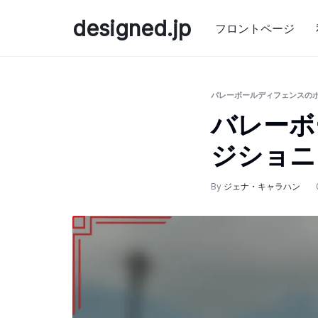
Skip
designed.jp
to
フロントページ
content
バレーボールディフェンスの
バレーボ
ジショニ
By
ジェナ・キャラハン